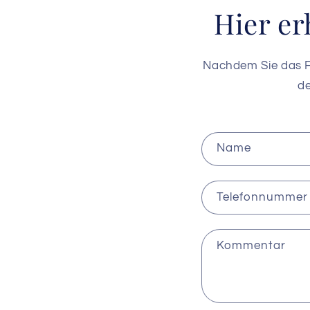
Hier er
Nachdem Sie das Fo
de
K
Name
o
n
Telefonnummer
t
a
k
Kommentar
t
f