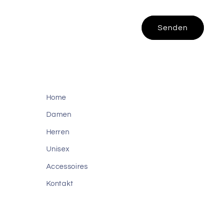
o
r
Senden
m
u
l
a
r
Home
Damen
Herren
Unisex
Accessoires
Kontakt