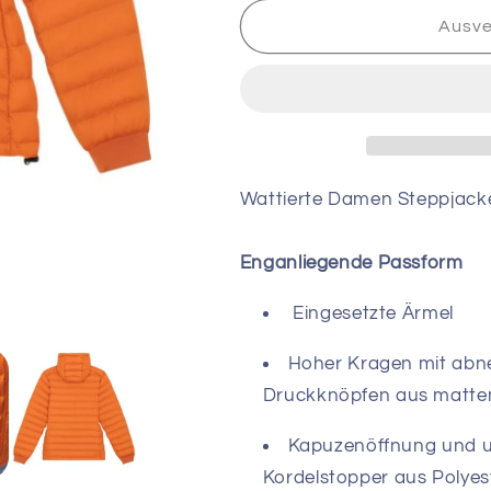
Menge
Menge
für
für
Ausve
Damen
Damen
Steppjacke
Steppjacke
Flame
Flame
Orange
Orange
Wattierte Damen Steppjack
Enganliegende Passform
Eingesetzte Ärmel
Hoher Kragen mit abn
Druckknöpfen aus matte
Kapuzenöffnung und u
Kordelstopper aus Polyest