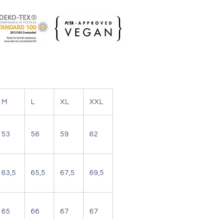
M
L
XL
XXL
53
56
59
62
63,5
65,5
67,5
69,5
65
66
67
67