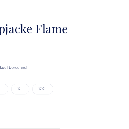
pjacke Flame
kout berechnet
e
Variante
Variante
Variante
L
XL
XXL
kauft
ausverkauft
ausverkauft
ausverkauft
oder
oder
oder
nicht
nicht
nicht
bar
verfügbar
verfügbar
verfügbar