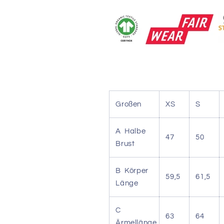
Großen
XS
S
A Halbe
47
50
Brust
B Körper
59,5
61,5
Länge
C
63
64
Ärmellänge