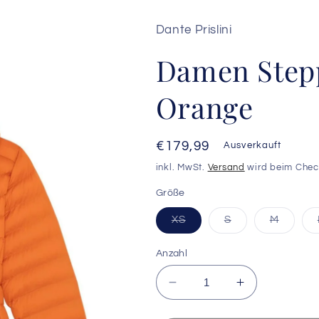
Dante Prislini
Damen Step
Orange
Normaler
€179,99
Ausverkauft
Preis
inkl. MwSt.
Versand
wird beim Chec
Größe
Variante
Variante
Variant
XS
S
M
ausverkauft
ausverkauft
ausver
oder
oder
oder
nicht
nicht
nicht
Anzahl
verfügbar
verfügbar
verfüg
Verringere
Erhöhe
die
die