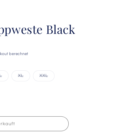
ppweste Black
kout berechnet
e
Variante
Variante
Variante
L
XL
XXL
kauft
ausverkauft
ausverkauft
ausverkauft
oder
oder
oder
nicht
nicht
nicht
bar
verfügbar
verfügbar
verfügbar
rkauft