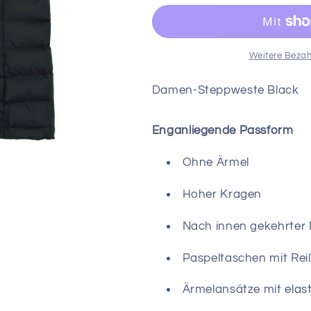
Steppweste
Steppweste
Black
Black
Weitere Bezah
Damen-Steppweste Black
Enganliegende Passform
Ohne Ärmel
Hoher Kragen
Nach innen gekehrter N
Paspeltaschen mit Rei
Ärmelansätze mit elas