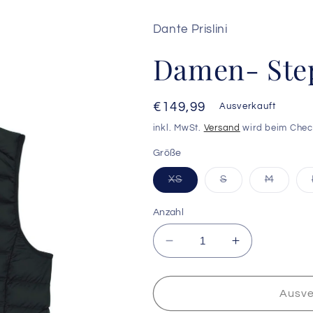
Dante Prislini
Damen- Ste
Normaler
€149,99
Ausverkauft
Preis
inkl. MwSt.
Versand
wird beim Chec
Größe
Variante
Variante
Variant
XS
S
M
ausverkauft
ausverkauft
ausver
oder
oder
oder
nicht
nicht
nicht
Anzahl
verfügbar
verfügbar
verfüg
Verringere
Erhöhe
die
die
Menge
Menge
für
für
Ausve
Damen-
Damen-