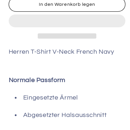
für
für
In den Warenkorb legen
Herren
Herren
T-
T-
Shirt
Shirt
V-
V-
Neck
Neck
French
French
Navy
Navy
Herren T-Shirt V-Neck French Navy
Normale Passform
Eingesetzte Ärmel
Abgesetzter Halsausschnitt