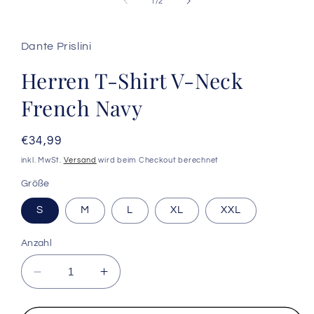
von
1
/
2
Modal
öffnen
Dante Prislini
Herren T-Shirt V-Neck
French Navy
Normaler
€34,99
Preis
inkl. MwSt.
Versand
wird beim Checkout berechnet
Größe
S
M
L
XL
XXL
Anzahl
Verringere
Erhöhe
die
die
Menge
Menge