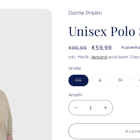
Dante Prislini
Unisex Polo
Normaler
Verkaufspreis
€59,99
€99,99
Ausverka
Preis
inkl. MwSt.
Versand
wird beim Chec
Größe
Variante
Variante
Variant
XS
S
M
ausverkauft
ausverkauft
ausver
oder
oder
oder
nicht
nicht
nicht
Anzahl
verfügbar
verfügbar
verfüg
Verringere
Erhöhe
die
die
Menge
Menge
für
für
Ausve
Unisex
Unisex