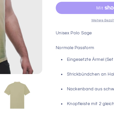
Polo
Polo
Sage
Sage
Weitere Bezah
Unisex Polo Sage
Normale Passform
Eingesetzte Ärmel (Set 
Strickbündchen an Ha
Nackenband aus schwe
Knopfleiste mit 2 glei