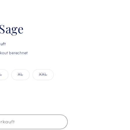
 Sage
uft
kout berechnet
e
Variante
Variante
Variante
L
XL
XXL
kauft
ausverkauft
ausverkauft
ausverkauft
oder
oder
oder
nicht
nicht
nicht
bar
verfügbar
verfügbar
verfügbar
rkauft